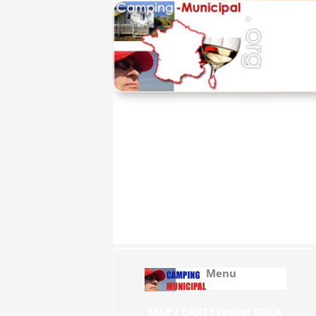
Home
La Vie en Muni
Menu
MAP / CARTE region PACA