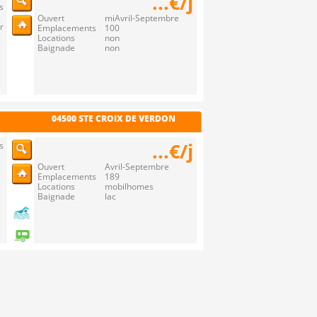
...€/j
s
Ouvert miAvril-Septembre
r
Emplacements 100
Locations non
Baignade non
04500 STE CROIX DE VERDON
...€/j
s
Ouvert Avril-Septembre
Emplacements 189
Locations mobilhomes
Baignade lac