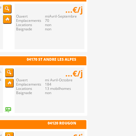
...€/j
e
Ouvert miAvril-Septembre
Emplacements 70
Locations non
Baignade non
04170 ST ANDRE LES ALPES
...€/j
,
c
Ouvert mi Avril-Octobre
Emplacements 184
Locations 13 mobilhomes
Baignade non
04120 ROUGON
u