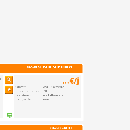
04530 ST PAUL SUR UBAYE
...€/j
e
n
Ouvert Avril-Octobre
Emplacements 70
Locations mobilhomes
Baignade non
04390 SAULT