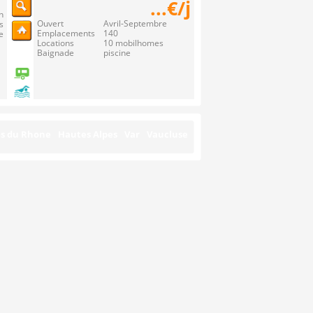
...€/j
n
Ouvert Avril-Septembre
s
Emplacements 140
e
Locations 10 mobilhomes
Baignade piscine
s du Rhone
Hautes Alpes
Var
Vaucluse