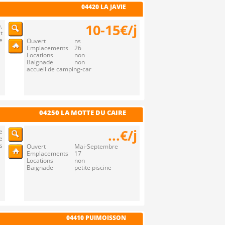
04420 LA JAVIE
10-15€/j
,
t
e
Ouvert ns
Emplacements 26
Locations non
Baignade non
accueil de camping-car
04250 LA MOTTE DU CAIRE
...€/j
e
e
s
Ouvert Mai-Septembre
Emplacements 17
Locations non
Baignade petite piscine
04410 PUIMOISSON