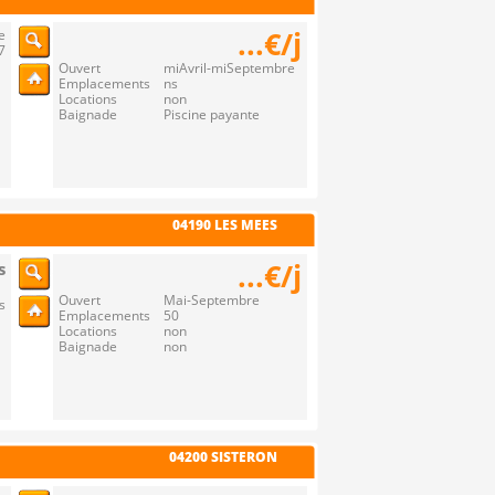
...€/j
e
7
Ouvert miAvril-miSeptembre
Emplacements ns
Locations non
Baignade Piscine payante
04190 LES MEES
...€/j
s
Ouvert Mai-Septembre
s
Emplacements 50
Locations non
Baignade non
04200 SISTERON