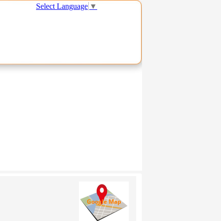
Select Language
▼
Le Centre
France
Google Map