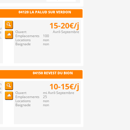
04120 LA PALUD SUR VERDON
15-20€/j
,
u
Ouvert Avril-Septembre
e
Emplacements 100
,
Locations non
Baignade non
04150 REVEST DU BION
10-15€/j
n
:
t
Ouvert mi Avril-Septembre
Emplacements 25
Locations non
Baignade non