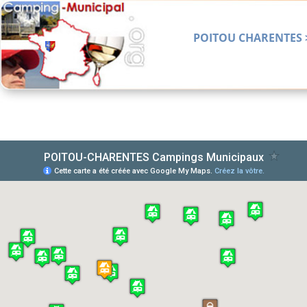
POITOU CHARENTES 
Home
La Vie en Muni
L' Ouest
Le