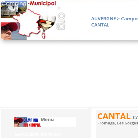
AUVERGNE > Campin
CANTAL
Home
La Vie en Muni
L' Ouest
Le
CANTAL
C
Menu
Fromage, Les Gorges
MAP/CARTE AUVERGNE