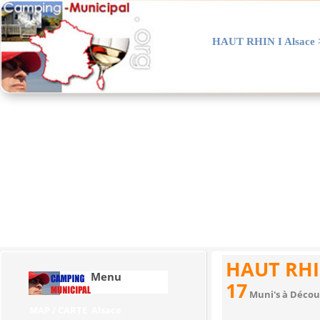
HAUT RHIN I Alsace 
Home
La Vie en Muni
L' Ouest
Le
HAUT RH
Menu
17
Muni's à Décou
MAP / CARTE Alsace